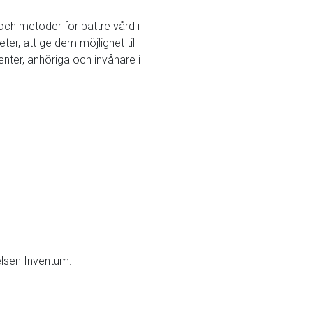
och metoder för bättre vård i
er, att ge dem möjlighet till
nter, anhöriga och invånare i
telsen Inventum.