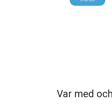
SÖK ANSLAG
STÖD OSS
Var med och 