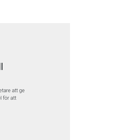
l
etare att ge
 för att